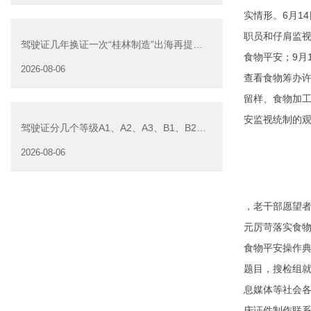
实情形。6月1
职员和仔肩监
驾驶证几年换证一次“桂林制造”出海再提
食物平安；9月
速 广西桂林核发新规施
2026-08-06
查看食物筹办
留样、食物加工
安监视统制的
驾驶证分几个等级A1、A2、A3、B1、B2驾
驶证“降级”规
2026-08-06
，老干部愿望
元厉苛落实食
食物平安操作
题目，搜检组就
息媒体等社会各
庆证件制作联