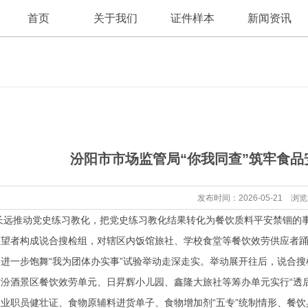
首页
关于我们
证件样本
新闻资讯
公司新闻
公司简介
汾阳市市场监管局“你我同查”筑牢食
证件资讯
发布时间：2026-05-21 浏
远推动党史练习教化，把党史练习教化结果转化为餐饮质料平安禁锢的事
望者构成说合搜检组，对辖区内饭馆旅社、学校食堂等餐饮效劳供应者踊
进一步饱舞“我为团体办实事”试验举动走深走实。举动展开往后，说合
汾酒景区餐饮效劳单元、日昇辉小儿园、鑫隆大旅社等筹办单元实行“透后
业职员健壮证、食物原辅料进货单子、食物增加剂“五专”统制情形、餐