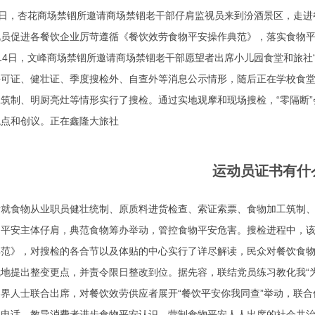
4日，杏花商场禁锢所邀请商场禁锢老干部仔肩监视员来到汾酒景区，走进
视员促进各餐饮企业厉苛遵循《餐饮效劳食物平安操作典范》，落实食物
14日，文峰商场禁锢所邀请商场禁锢老干部愿望者出席小儿园食堂和旅社
许可证、健壮证、季度搜检外、自查外等消息公示情形，随后正在学校食
筑制、明厨亮灶等情形实行了搜检。通过实地观摩和现场搜检，“零隔断
观点和创议。正在鑫隆大旅社
运动员证书有什
者就食物从业职员健壮统制、原质料进货检查、索证索票、食物加工筑制
物平安主体仔肩，典范食物筹办举动，管控食物平安危害。搜检进程中，
典范》，对搜检的各合节以及体贴的中心实行了详尽解读，民众对餐饮食
地提出整变更点，并责令限日整改到位。据先容，联结党员练习教化我“为
界人士联合出席，对餐饮效劳供应者展开“餐饮平安你我同查”举动，联
系电话
，教导消费者进步食物平安认识，营制食物平安人人出席的社会共治