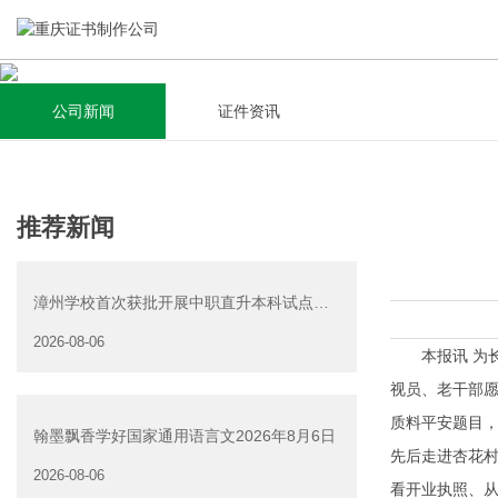
公司新闻
证件资讯
关于我们
新闻资讯
集研发，设计，制造，安装于一体，多元化的证件制作需求，
全自动流水线规模化生产，准时按期交货，年生产能力超过
推荐新闻
为上千家企业提供过专业证件定制服务！
40W万方米以上，拥有遍布全国的商务合作伙伴和较为完善的
经营渠道。
漳州学校首次获批开展中职直升本科试点中
查看详情
专毕业证
2026-08-06
查看详情
本报讯 为长
视员、老干部愿
质料平安题目，
翰墨飘香学好国家通用语言文2026年8月6日
先后走进杏花村
2026-08-06
看开业执照、从