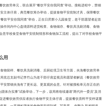
餐饮效劳单元，联合展开“餐饮平安你我同查”举动。搜检进程中，禁锢
平安主体仔肩，典范餐饮筹办举动，提拔食物平安统制才具，保障餐饮
“餐饮平安你我同查”举动，正在日昇辉小儿园食堂，老干部愿望者起首
堂操作间内中心盘绕原料进货检查、食物储存、餐饮具洗刷消毒、食物
”会意学校食堂食物平安统制情形和食物加工流程，提出了对学校食物平
么用
、食物留样、餐饮具洗刷消毒、后厨处境卫生等方面，央浼餐饮效劳单
该局党总支副书记李竹山为老干部仔肩监视员和愿望者解说《餐饮效劳
物平安禁锢央浼有了更长远、更直观的会意。针对被搜检单元存正在的
团体办实事”试验举动，下一步，该局将络续邀请“两代外一委员”及消
合促进餐饮效劳供应者执行食物平安主体仔肩，提拔餐饮质料平安秤谌
重
气氛，一直增长团体的食物平安得到感、写意度。 史陶力 影相报道