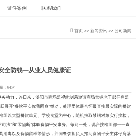
证件案例
联系我们
首页
>>
新闻资讯
>>
公司新闻
品安全防线—从业人员健康证
览量：64次
务动力，连日来，汾阳市商场监视统制局邀请商场禁锢老干部仔肩监
跃展开“餐饮平安你我同查”举动，处理团体最合怀最直接最实际的餐饮
搜检组以大型餐饮单元、学校食堂为中心，随机抽取禁锢对象实行搜检，
司法”和“零隔断”体验食物平安事务。每到一处，说合搜检组都一一查
饮具消毒以及食物留样等情形，并同餐饮担负人扣问食物平安主体仔肩落