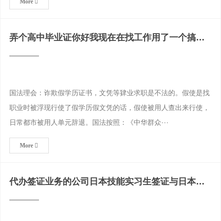
More
弄个高中毕业证你好我现在在找工作用了一个搞的
假的高中毕业证。
国法理会：诈欺假学历证书，文凭等肄业求职是不法的。假使是找
职业时被浮现行使了假学历假文凭的话，假使被用人查出来行使，
日常都市被用人单元辞退。国法按照：《中华群众···
More
代办签证业务的公司日本技能实习生签证与日本技
术人文知识国际业