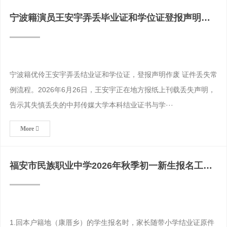
宁波籍演员王安宇弄丢毕业证和学位证登报声明作
废证件遗失常规流
宁波籍优伶王安宇弄丢结业证和学位证，登报声明作废 证件丢失常
例流程。2026年6月26日，王安宇正在地方报纸上刊载丢失声明，
告示其失慎丢失的中邦传媒大学本科结业证书与学···
More
福安市民族职业中学2026年秋季初一新生报名工作
高中毕业证
1.回本户籍地（康厝乡）的学生报名时，家长随带小学结业证原件