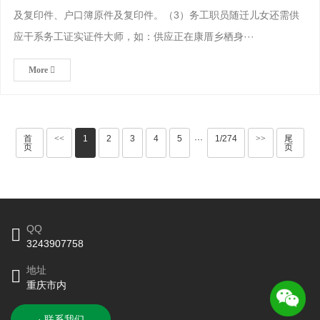
及复印件、户口簿原件及复印件。（3）务工职员随迁儿女还需供
应干系务工证实证件大师，如：供应正在康厝乡栖身···
More
首
<<
1
2
3
4
5
1/274
>>
尾
···
页
页
QQ
3243907758
地址
重庆市内
· 联系我们