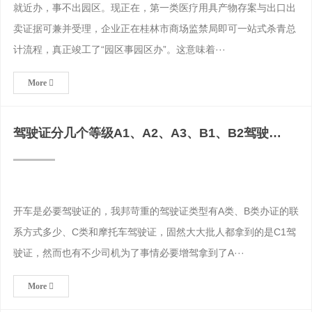
就近办，事不出园区。现正在，第一类医疗用具产物存案与出口出
卖证据可兼并受理，企业正在桂林市商场监禁局即可一站式杀青总
计流程，真正竣工了“园区事园区办”。这意味着···
More
驾驶证分几个等级A1、A2、A3、B1、B2驾驶
证“降级”规
开车是必要驾驶证的，我邦苛重的驾驶证类型有A类、B类办证的联
系方式多少、C类和摩托车驾驶证，固然大大批人都拿到的是C1驾
驶证，然而也有不少司机为了事情必要增驾拿到了A···
More