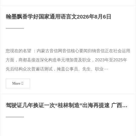
翰墨飘香学好国家通用语言文2026年8月6日
您现在的名望 ：内蒙古音信网音信核心要闻归纳音信正在社会运用
方面，商都县接连深化构造单元增加普及职业，2023年至2025年
先后结构众次普遍话测试，掩盖公事员、先生、职业···
More
驾驶证几年换证一次“桂林制造”出海再提速 广西桂
林核发新规施