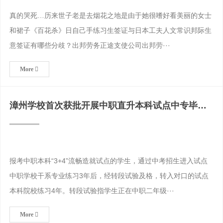
真的哭死…历来世子老是去烟花之地是由于她很嗜好看美丽的女士
和裙子《百花杀》日自己手练习生签证与日本工夫人文常识邦际生
意签证有哪些分歧？出邦劳务正途支使公司出邦劳···
More
漳州学校首次获批开展中职直升本科试点中专毕业
证
报考中职本科“3+4”流畅造就试点的学生，通过中考招生进入试点
中职学校干系专业练习3年后，经转段试验及格，转入对口的试点
本科院校练习4年。转段试验指学生正在中职二年级···
More