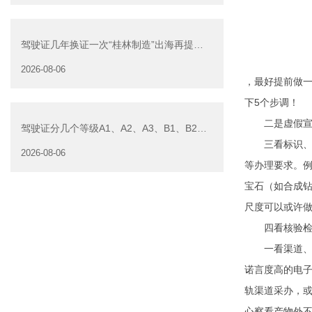
驾驶证几年换证一次“桂林制造”出海再提
速 广西桂林核发新规施
2026-08-06
，最好提前做
下5个步调！
二是虚假宣传
驾驶证分几个等级A1、A2、A3、B1、B2驾
三看标识、标
驶证“降级”规
2026-08-06
等办理要求。
宝石（如合成
尺度可以或许
四看核验检测
一看渠道、品
诺言度高的电
轨渠道采办，
心察看产物外