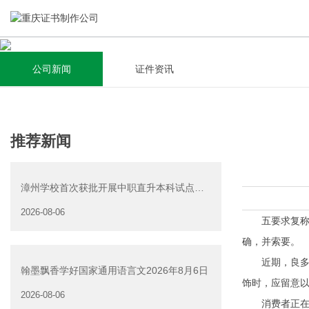
公司新闻
证件资讯
关于我们
新闻资讯
集研发，设计，制造，安装于一体，多元化的证件制作需求，
全自动流水线规模化生产，准时按期交货，年生产能力超过
推荐新闻
为上千家企业提供过专业证件定制服务！
40W万方米以上，拥有遍布全国的商务合作伙伴和较为完善的
经营渠道。
漳州学校首次获批开展中职直升本科试点中
查看详情
专毕业证
2026-08-06
查看详情
五要求复称、
确，并索要。
近期，良多消
翰墨飘香学好国家通用语言文2026年8月6日
饰时，应留意
2026-08-06
消费者正在选