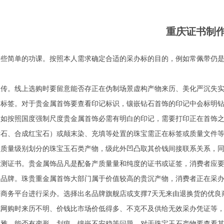
重庆证书制
一些简单的功课。按照本人需求确定合适的采办标的目的，例如常佩带仍
。线上选购时要留意能否存正在伪制场景虚构产物来历、美化严沉失实
签。对于贵金属首饰要查看印记标识，镶嵌钻石首饰的印记中会标明钻
例如按照国度强制尺度贵金属首饰必需有明白的印记，需要打印正在首饰
钻石、合成红宝石）或颠末染、充填等处置的珠宝需正在标签或质量文件
做质量级别划分的珠宝玉石类产物，级此外凹凸取其价钱间接联系关系，
证书。贵金属饰品凡是配备产质量量和纯度的证书或证签，消费者应要
牌。珠贵重金属首饰大部门属于价值较高的贵沉产物，消费者正在采办
子商务平台进行采办。选择出名品牌旗舰店或支撑7天无来由退换货的优良
或网购时来历不明、价钱比市场价低得多、不克不及供给无效采办凭证等
不雅，能否有变形、划痕、镶嵌不安稳等问题，对于珠宝玉石产物要查看