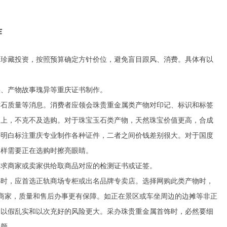
作
是珍藏投资，按照预算确定方针价位，避免盲目跟风、消费。具体有以
、产物故事瑰异等
重庆证书制作
。
石质量等消息。消费者应领会珠贵重金属类产物对印记、标识和标签
之上，不克不及选购。对于珠宝玉石类产物，天然珠宝价值更高，合成
等明白标注
重庆专业制作各种证件
，二者之间价钱差别很大。对于国度
同样需要正在选购时擦亮眼睛。
求商家或卖家供给取商品对应的检测证书或证签。
时，应首选正轨商场专柜或出名品牌专卖店。选择网购此类产物时，
商家，质量和售后办事更有保障。如正在景区或车坐周边的边摊等非正
，以假乱实和以次充好的风险更大。采办珠贵重金属首饰时，必然要细
其颜。