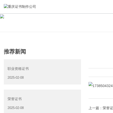
关于我们
新闻资讯
集研发，设计，制造，安装于一体，多元化的证件制作需求，
全自动流水线规模化生产，准时按期交货，年生产能力超过
推荐新闻
为上千家企业提供过专业证件定制服务！
40W万方米以上，拥有遍布全国的商务合作伙伴和较为完善的
经营渠道。
职业资格证书
查看详情
2025-02-08
查看详情
荣誉证书
上一篇：
荣誉
2025-02-08