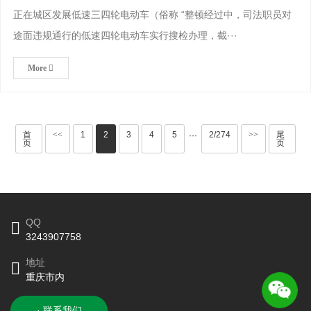
正在城区发展低速三四轮电动车（俗称 “整顿经过中，司法职员对
途面违规通行的低速四轮电动车实行搜检办理，截···
More
首
<<
1
2
3
4
5
2/274
>>
尾
···
页
页
QQ
3243907758
地址
重庆市内
· 联系我们