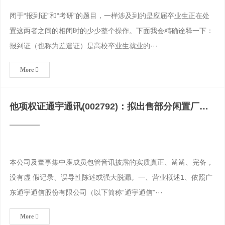
闭于“报到证”和“考研”的题目，一样涉及到的是应届卒业生正在处
置这两者之间的相闭时的少少整个操作。下面我会精确诠释一下：
报到证（也称为差遣证）是高校卒业生就业的···
More
他项权证通宇通讯(002792)：拟出售部分闲置厂房
及土地使
本公司及董事集中座成员包管音讯披露的实质真正、凿凿、完备，
没有虚 假记录、误导性陈述或强大脱漏。一、营业概述1、依照广
东通宇通信股份有限公司（以下简称“通宇通信”···
More