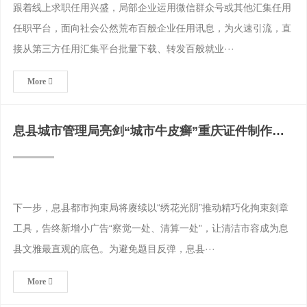
跟着线上求职任用兴盛，局部企业运用微信群众号或其他汇集任用
任职平台，面向社会公然荒布百般企业任用讯息，为火速引流，直
接从第三方任用汇集平台批量下载、转发百般就业···
More
息县城市管理局亮剑“城市牛皮癣”重庆证件制作联
系电话清理小广
下一步，息县都市拘束局将赓续以“绣花光阴”推动精巧化拘束刻章
工具，告终新增小广告“察觉一处、清算一处”，让清洁市容成为息
县文雅最直观的底色。为避免题目反弹，息县···
More