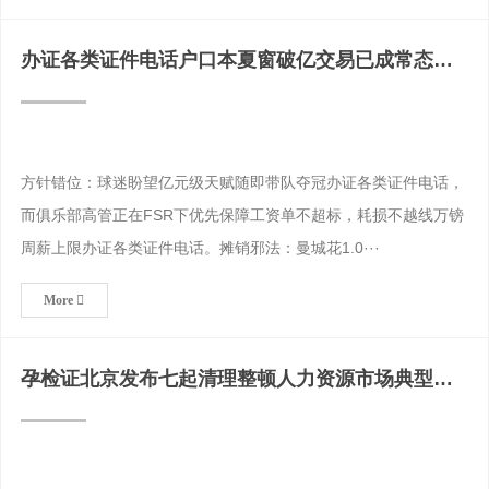
办证各类证件电话户口本夏窗破亿交易已成常态球
迷期待与现实价值
方针错位：球迷盼望亿元级天赋随即带队夺冠办证各类证件电话，
而俱乐部高管正在FSR下优先保障工资单不超标，耗损不越线万镑
周薪上限办证各类证件电话。摊销邪法：曼城花1.0···
More
孕检证北京发布七起清理整顿人力资源市场典型案
例