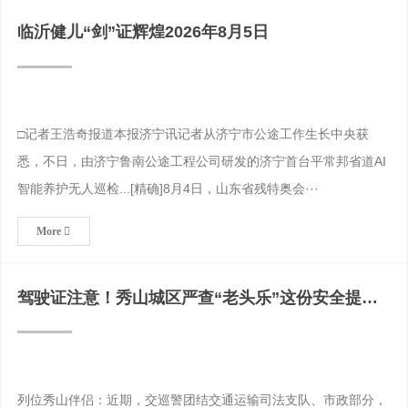
临沂健儿“剑”证辉煌2026年8月5日
□记者王浩奇报道本报济宁讯记者从济宁市公途工作生长中央获
悉，不日，由济宁鲁南公途工程公司研发的济宁首台平常邦省道AI
智能养护无人巡检...[精确]8月4日，山东省残特奥会···
More
驾驶证注意！秀山城区严查“老头乐”这份安全提示
请收好
列位秀山伴侣：近期，交巡警团结交通运输司法支队、市政部分，